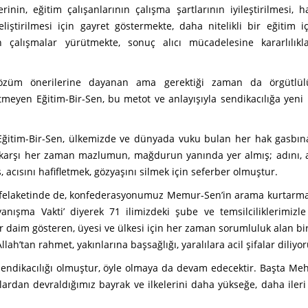
nin, eğitim çalışanlarının çalışma şartlarının iyileştirilmesi, ha
iştirilmesi için gayret göstermekte, daha nitelikli bir eğitim 
 çalışmalar yürütmekte, sonuç alıcı mücadelesine kararlılık
 çözüm önerilerine dayanan ama gerektiği zaman da örgütlü
yen Eğitim-Bir-Sen, bu metot ve anlayışıyla sendikacılığa yeni 
 Eğitim-Bir-Sen, ülkemizde ve dünyada vuku bulan her hak gasbın
ete karşı her zaman mazlumun, mağdurun yanında yer almış; adını, a
ısını hafifletmek, gözyaşını silmek için seferber olmuştur.
elaketinde de, konfederasyonumuz Memur-Sen’in arama kurtarma 
ayanışma Vakti’ diyerek 71 ilimizdeki şube ve temsilciliklerimiz
her daim gösteren, üyesi ve ülkesi için her zaman sorumluluk alan bi
h’tan rahmet, yakınlarına başsağlığı, yaralılara acil şifalar diliyor
sendikacılığı olmuştur, öyle olmaya da devam edecektir. Başta Me
rdan devraldığımız bayrak ve ilkelerini daha yükseğe, daha ileri