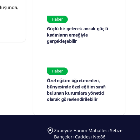
luşunda,
Haber
Güçlü bir gelecek ancak güçlü
kadınların emeğiyle
gerçekleşebilir
Haber
Özel eğitim öğretmenleri,
bünyesinde özel eğitim sınıfı
bulunan kurumlara yönetici
olarak görevlendirilebilir
Zübeyde Hanım Mahallesi Sebze
Bahçeleri Caddesi No:86