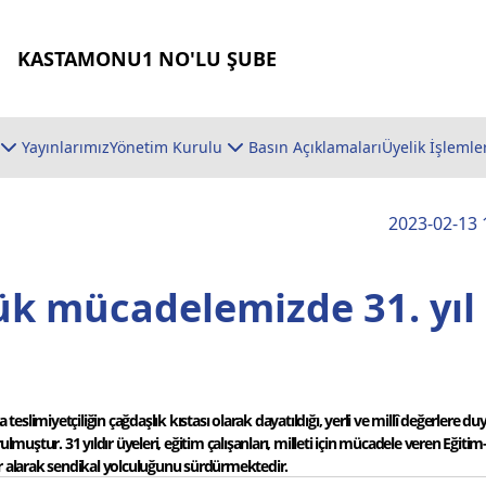
KASTAMONU1 NO'LU ŞUBE
Yayınlarımız
Yönetim Kurulu
Basın Açıklamaları
Üyelik İşlemle
2023-02-13 
ük mücadelemizde 31. yıl
eslimiyetçiliğin çağdaşlık kıstası olarak dayatıldığı, yerli ve millî değerlere duy
tur. 31 yıldır üyeleri, eğitim çalışanları, milleti için mücadele veren Eğitim-
er alarak sendikal yolculuğunu sürdürmektedir.