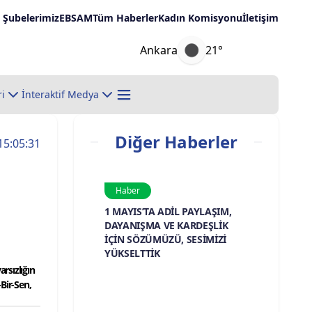
Şubelerimiz
EBSAM
Tüm Haberler
Kadın Komisyonu
İletişim
Ankara
21°
ri
İnteraktif Medya
Diğer Haberler
15:05:31
Haber
1 MAYIS’TA ADİL PAYLAŞIM,
DAYANIŞMA VE KARDEŞLİK
İÇİN SÖZÜMÜZÜ, SESİMİZİ
YÜKSELTTİK
arsızlığın
Bir-Sen,