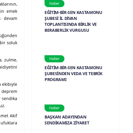
Haber
klarının,
için emek
EĞİTİM-BİR-SEN KASTAMONU
la devam
ŞUBESİ İL DİVAN
TOPLANTISINDA BİRLİK VE
BERABERLİK VURGUSU
lüğünden
bir soluk
Haber
a, zulme,
idiyetini
EĞİTİM-BİR-SEN KASTAMONU
ŞUBESİNDEN VEDA VE TEBRİK
PROGRAMI
ekibiyle
le deprem
r sendika
uz.
Haber
hmet Akif
BAŞKAN ADAYINDAN
 ufuklara
SENDİKAMIZA ZİYARET