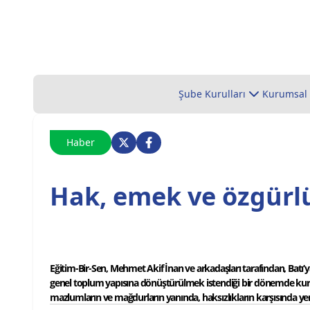
Şube Kurulları
Kurumsal
Haber
Hak, emek ve özgürl
Eğitim-Bir-Sen, Mehmet Akif İnan ve arkadaşları tarafından, Batı’ya t
genel toplum yapısına dönüştürülmek istendiği bir dönemde kurulmuş
mazlumların ve mağdurların yanında, haksızlıkların karşısında y