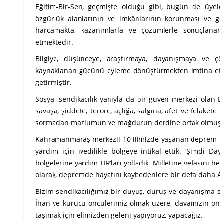
Eğitim-Bir-Sen, geçmişte olduğu gibi, bugün de üyeleri
özgürlük alanlarının ve imkânlarının korunması ve gel
harcamakta, kazanımlarla ve çözümlerle sonuçlanan
etmektedir.
Bilgiye, düşünceye, araştırmaya, dayanışmaya ve
kaynaklanan gücünü eyleme dönüştürmekten imtina etme
getirmiştir.
Sosyal sendikacılık yanıyla da bir güven merkezi olan
savaşa, şiddete, teröre, açlığa, salgına, afet ve felak
sormadan mazlumun ve mağdurun derdine ortak olmuş, ac
Kahramanmaraş merkezli 10 ilimizde yaşanan deprem f
yardım için ivedilikle bölgeye intikal ettik. ‘Şimdi D
bölgelerine yardım TIR’ları yolladık. Milletine vefasını 
olarak, depremde hayatını kaybedenlere bir defa daha Alla
Bizim sendikacılığımız bir duyuş, duruş ve dayanışma 
İnan ve kurucu öncülerimiz olmak üzere, davamızın onla
taşımak için elimizden geleni yapıyoruz, yapacağız.