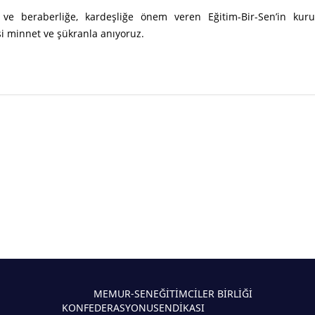
 ve beraberliğe, kardeşliğe önem veren Eğitim-Bir-Sen’in kuru
 minnet ve şükranla anıyoruz.
MEMUR-SEN
EĞİTİMCİLER BİRLİĞİ
KONFEDERASYONU
SENDİKASI