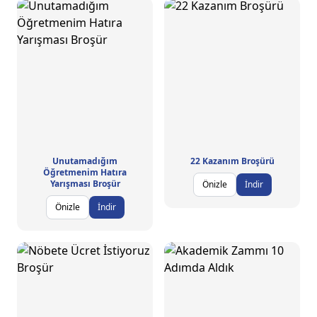
Unutamadığım
22 Kazanım Broşürü
Öğretmenim Hatıra
Yarışması Broşür
Önizle
İndir
Önizle
İndir