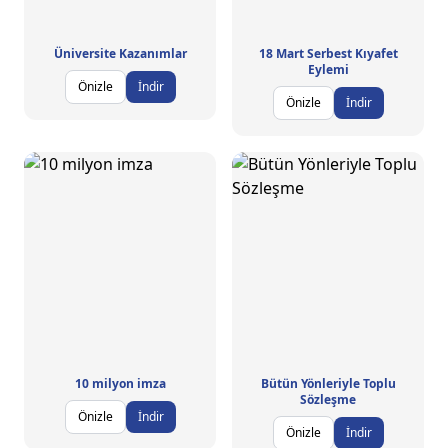
Üniversite Kazanımlar
18 Mart Serbest Kıyafet
Eylemi
Önizle
İndir
Önizle
İndir
10 milyon imza
Bütün Yönleriyle Toplu
Sözleşme
Önizle
İndir
Önizle
İndir