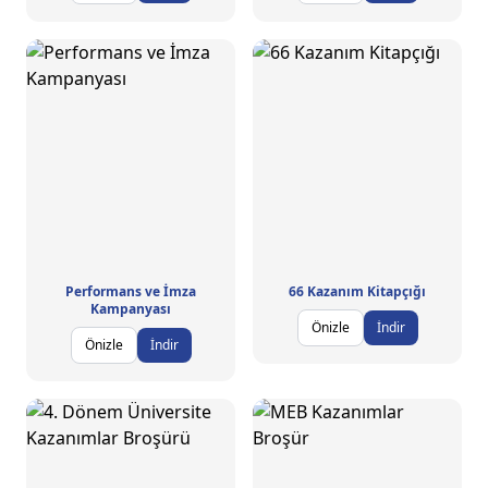
Performans ve İmza
66 Kazanım Kitapçığı
Kampanyası
Önizle
İndir
Önizle
İndir