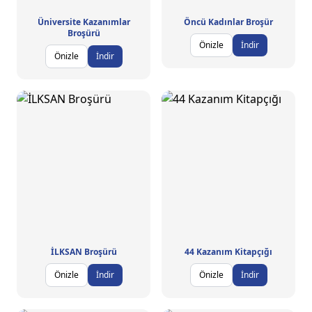
Üniversite Kazanımlar
Öncü Kadınlar Broşür
Broşürü
Önizle
İndir
Önizle
İndir
İLKSAN Broşürü
44 Kazanım Kitapçığı
Önizle
İndir
Önizle
İndir