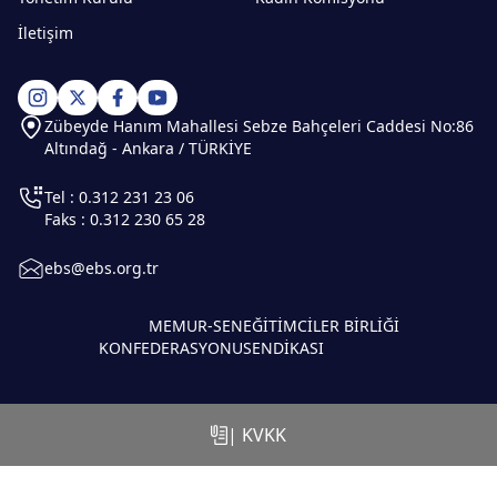
İletişim
Zübeyde Hanım Mahallesi Sebze Bahçeleri Caddesi No:86
Altındağ - Ankara / TÜRKİYE
Tel : 0.312 231 23 06
Faks : 0.312 230 65 28
ebs@ebs.org.tr
MEMUR-SEN
EĞİTİMCİLER BİRLİĞİ
KONFEDERASYONU
SENDİKASI
| KVKK