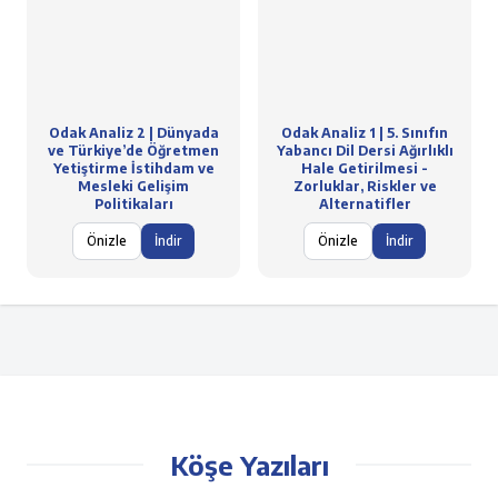
Odak Analiz 2 | Dünyada
Odak Analiz 1 | 5. Sınıfın
ve Türkiye’de Öğretmen
Yabancı Dil Dersi Ağırlıklı
Yetiştirme İstihdam ve
Hale Getirilmesi -
Mesleki Gelişim
Zorluklar, Riskler ve
Politikaları
Alternatifler
Önizle
İndir
Önizle
İndir
Köşe Yazıları