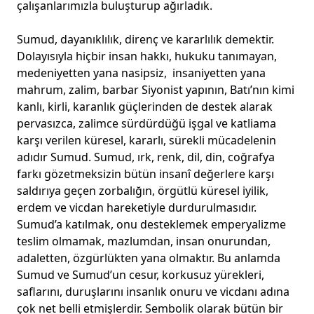
çalışanlarımızla buluşturup ağırladık.
Sumud, dayanıklılık, direnç ve kararlılık demektir.
Dolayısıyla hiçbir insan hakkı, hukuku tanımayan,
medeniyetten yana nasipsiz, insaniyetten yana
mahrum, zalim, barbar Siyonist yapının, Batı’nın kimi
kanlı, kirli, karanlık güçlerinden de destek alarak
pervasızca, zalimce sürdürdüğü işgal ve katliama
karşı verilen küresel, kararlı, sürekli mücadelenin
adıdır Sumud. Sumud, ırk, renk, dil, din, coğrafya
farkı gözetmeksizin bütün insanî değerlere karşı
saldırıya geçen zorbalığın, örgütlü küresel iyilik,
erdem ve vicdan hareketiyle durdurulmasıdır.
Sumud’a katılmak, onu desteklemek emperyalizme
teslim olmamak, mazlumdan, insan onurundan,
adaletten, özgürlükten yana olmaktır. Bu anlamda
Sumud ve Sumud’un cesur, korkusuz yürekleri,
saflarını, duruşlarını insanlık onuru ve vicdanı adına
çok net belli etmişlerdir. Sembolik olarak bütün bir