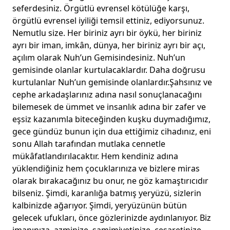
seferdesiniz. Örgütlü evrensel kötülüğe karşı,
örgütlü evrensel iyiliği temsil ettiniz, ediyorsunuz.
Nemutlu size. Her biriniz ayrı bir öykü, her biriniz
ayrı bir iman, imkân, dünya, her biriniz ayrı bir açı,
açılım olarak Nuh’un Gemisindesiniz. Nuh’un
gemisinde olanlar kurtulacaklardır. Daha doğrusu
kurtulanlar Nuh’un gemisinde olanlardır.Şahsınız ve
cephe arkadaşlarınız adına nasıl sonuçlanacağını
bilemesek de ümmet ve insanlık adına bir zafer ve
eşsiz kazanımla biteceğinden kuşku duymadığımız,
gece gündüz bunun için dua ettiğimiz cihadınız, eni
sonu Allah tarafından mutlaka cennetle
mükâfatlandırılacaktır. Hem kendiniz adına
yüklendiğiniz hem çocuklarınıza ve bizlere miras
olarak bırakacağınız bu onur, ne göz kamaştırıcıdır
bilseniz. Şimdi, karanlığa batmış yeryüzü, sizlerin
kalbinizde ağarıyor. Şimdi, yeryüzünün bütün
gelecek ufukları, önce gözlerinizde aydınlanıyor. Biz