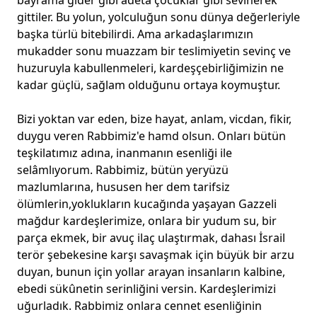
bayrama gider gibi adeta çocuklar gibi sevinerek
gittiler. Bu yolun, yolculuğun sonu dünya değerleriyle
başka türlü bitebilirdi. Ama arkadaşlarımızın
mukadder sonu muazzam bir teslimiyetin sevinç ve
huzuruyla kabullenmeleri, kardeşçebirliğimizin ne
kadar güçlü, sağlam olduğunu ortaya koymuştur.
Bizi yoktan var eden, bize hayat, anlam, vicdan, fikir,
duygu veren Rabbimiz'e hamd olsun. Onları bütün
teşkilatımız adına, inanmanın esenliği ile
selâmlıyorum. Rabbimiz, bütün yeryüzü
mazlumlarına, hususen her dem tarifsiz
ölümlerin,yoklukların kucağında yaşayan Gazzeli
mağdur kardeşlerimize, onlara bir yudum su, bir
parça ekmek, bir avuç ilaç ulaştırmak, dahası İsrail
terör şebekesine karşı savaşmak için büyük bir arzu
duyan, bunun için yollar arayan insanların kalbine,
ebedi sükûnetin serinliğini versin. Kardeşlerimizi
uğurladık. Rabbimiz onlara cennet esenliğinin